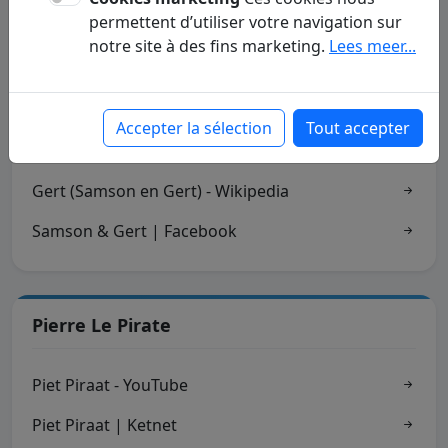
Samson Et Gert
permettent d’utiliser votre navigation sur
notre site à des fins marketing.
Lees meer...
Samson en Gert | Ketnet
Samson & Gert - YouTube
Accepter la sélection
Tout accepter
Samson en Gert - Studio 100
Gert (Samson en Gert) - Wikipedia
Samson & Gert | Facebook
Pierre Le Pirate
Piet Piraat - YouTube
Piet Piraat | Ketnet