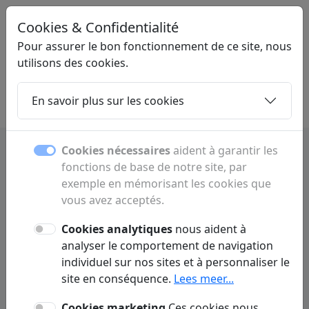
Cookies & Confidentialité
LINKPLEK
.NL
Pour assurer le bon fonctionnement de ce site, nous
utilisons des cookies.
En savoir plus sur les cookies
Home
Sous-pages
Articles
Contact
Cookies nécessaires
aident à garantir les
fonctions de base de notre site, par
Studio 100 : spectacles et
exemple en mémorisant les cookies que
divertissement
vous avez acceptés.
Cookies analytiques
nous aident à
Découvrez les spectacles, personnages,
analyser le comportement de navigation
chansons et divertissements de Studio 100.
individuel sur nos sites et à personnaliser le
site en conséquence.
Lees meer...
Cookies marketing
Ces cookies nous